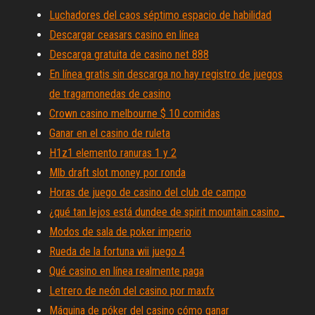
Luchadores del caos séptimo espacio de habilidad
Descargar ceasars casino en línea
Descarga gratuita de casino net 888
En línea gratis sin descarga no hay registro de juegos
de tragamonedas de casino
Crown casino melbourne $ 10 comidas
Ganar en el casino de ruleta
H1z1 elemento ranuras 1 y 2
Mlb draft slot money por ronda
Horas de juego de casino del club de campo
¿qué tan lejos está dundee de spirit mountain casino_
Modos de sala de poker imperio
Rueda de la fortuna wii juego 4
Qué casino en línea realmente paga
Letrero de neón del casino por maxfx
Máquina de póker del casino cómo ganar