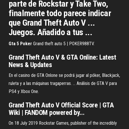
parte de Rockstar y Take Two,
finalmente todo parece indicar
que Grand Theft Auto V ...
Juegos. Añadido a tus ...
Gta
5
Poker
Grand theft auto 5 | POKER988TV.
Grand
Theft
Auto
V
& GTA Online: Latest
News & Updates
En el casino de GTA Onlone se podrá jugar al póker, Blackjack,
ruleta y a las máquinas tragaperras. ... Análisis de GTA V para
PS4 y Xbox One.
Grand
Theft
Auto
V
Official Score |
GTA
Wiki | FANDOM powered by...
On 18 July 2019 Rockstar Games, publisher of the incredibly