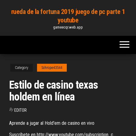
Skip
rueda de la fortuna 2019 juego de pc parte 1
to
youtube
the
gameecqr.web.app
content
Category
Schrope43544
Estilo de casino texas
holdem en línea
By
EDITOR
Aprende a jugar al Hold'em de casino en vivo
Suscríbete en http://www.youtube.com/subscription_c...